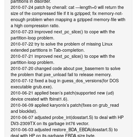
partitions in disorder.
2010-07-24 patch by chenall: cat —length=0 will return the
size of the compressed file if it is gzipped; fix memory-not-
enough problem when mapping a gzipped memory-file with
a high compression ratio.
2010-07-23 improved next_pc_slice() to cope with the
partition-loop problem.
2010-07-22 try to solve the problem of missing Linux
extended partitions in Tab-completion.
2010-07-21 improved next_pc_slice() to cope with the
partition-loop problem.
2010-07-20 changed code about pxe_basemem to solve
the problem that pxe_unload fail to release memory.
2010-07-12 fixed a bug in guess_dos_versions(for DOS
executable grub.exe).
2010-06-21 applied bean’s patch(supported new (ud)
device created with fbinst1.6).
2010-06-09 applied karyonix’s patch(fixes on grub_read
and blocklist).
2010-06-07 adjusted probe_int(dosstart.S) to deal with HP
DV3-2309TX on its garbage int76 vector.
2010-06-03 adjusted restore_BDA_EBDA(dosstart.S) to
deal with HP on its garbage EBDA size byte.