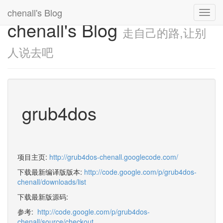
chenall's Blog
Toggl
chenall's Blog
navig
走自己的路,让别
人说去吧
grub4dos
项目主页:
http://grub4dos-chenall.googlecode.com/
下载最新编译版版本:
http://code.google.com/p/grub4dos-
chenall/downloads/list
下载最新版源码:
参考:
http://code.google.com/p/grub4dos-
chenall/source/checkout