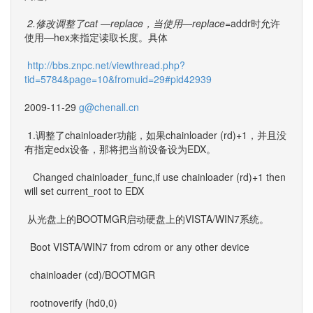
2.修改调整了cat —replace，当使用—replace=
addr时允许
使用—hex来指定读取长度。具体
http://bbs.znpc.net/viewthread.php?
tid=5784&page=10&fromuid=29#pid42939
2009-11-29
g@chenall.cn
1.调整了chainloader功能，如果chainloader (rd)+1，并且没
有指定edx设备，那将把当前设备设为EDX。
Changed chainloader_func,if use chainloader (rd)+1 then
will set current_root to EDX
从光盘上的BOOTMGR启动硬盘上的VISTA/WIN7系统。
Boot VISTA/WIN7 from cdrom or any other device
chainloader (cd)/BOOTMGR
rootnoverify (hd0,0)