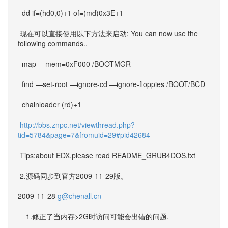
dd if=(hd0,0)+1 of=(md)0x3E+1
现在可以直接使用以下方法来启动; You can now use the
following commands..
map —mem=0xF000 /BOOTMGR
find —set-root —ignore-cd —ignore-floppies /BOOT/BCD
chainloader (rd)+1
http://bbs.znpc.net/viewthread.php?
tid=5784&page=7&fromuid=29#pid42684
Tips:about EDX,please read README_GRUB4DOS.txt
2.源码同步到官方2009-11-29版。
2009-11-28
g@chenall.cn
1.修正了当内存>2G时访问可能会出错的问题.