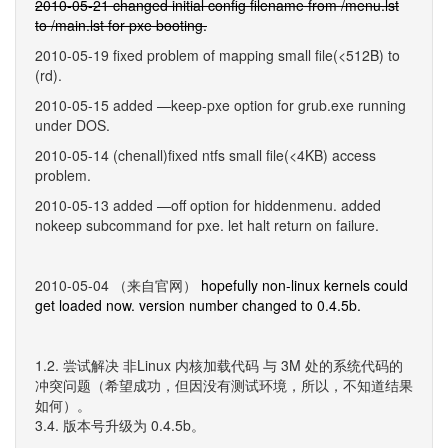
2010-05-21 changed initial config filename from /menu.lst
to /main.lst for pxe booting.
2010-05-19 fixed problem of mapping small file(<512B) to
(rd).
2010-05-15 added —keep-pxe option for grub.exe running
under DOS.
2010-05-14 (chenall)fixed ntfs small file(<4KB) access
problem.
2010-05-13 added —off option for hiddenmenu. added
nokeep subcommand for pxe. let halt return on failure.
2010-05-04 （来自官网）
hopefully non-linux kernels could
get loaded now. version number changed to 0.4.5b.
1.2. 尝试解决 非Linux 内核加载代码 与 3M 处的系统代码的
冲突问题（希望成功，但因没有测试环境，所以，不知道结果
如何）。
3.4. 版本号升级为 0.4.5b。