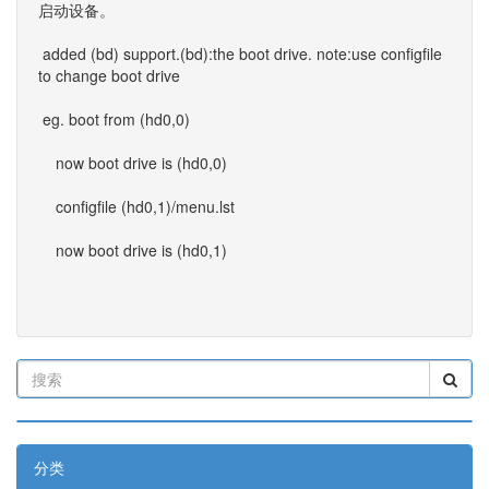
启动设备。
added (bd) support.(bd):the boot drive. note:use configfile
to change boot drive
eg. boot from (hd0,0)
now boot drive is (hd0,0)
configfile (hd0,1)/menu.lst
now boot drive is (hd0,1)
分类