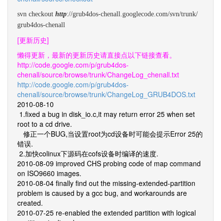
svn checkout
http
://grub4dos-chenall.googlecode.com/svn/trunk/
grub4dos-chenall
[更新历史]
懒得更新，最新的更新历史请直接点以下链接查看。
http://code.google.com/p/grub4dos-
chenall/source/browse/trunk/ChangeLog_chenall.txt
http://code.google.com/p/grub4dos-
chenall/source/browse/trunk/ChangeLog_GRUB4DOS.txt
2010-08-10
1.fixed a bug in disk_io.c,it may return error 25 when set
root to a cd drive.
修正一个BUG,当设置root为cd设备时可能会提示Error 25的
错误.
2.加快colinux下源码在cofs设备时编译的速度.
2010-08-09 improved CHS probing code of map command
on ISO9660 images.
2010-08-04 finally find out the missing-extended-partition
problem is caused by a gcc bug, and workarounds are
created.
2010-07-25 re-enabled the extended partition with logical