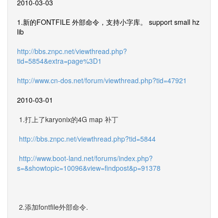
2010-03-03
1.新的FONTFILE 外部命令，支持小字库。 support small hz
lib
http://bbs.znpc.net/viewthread.php?
tid=5854&extra=page%3D1
http://www.cn-dos.net/forum/viewthread.php?tid=47921
2010-03-01
1.打上了karyonix的4G map 补丁
http://bbs.znpc.net/viewthread.php?tid=5844
http://www.boot-land.net/forums/index.php?
s=&showtopic=10096&view=findpost&p=91378
2.添加fontfile外部命令.